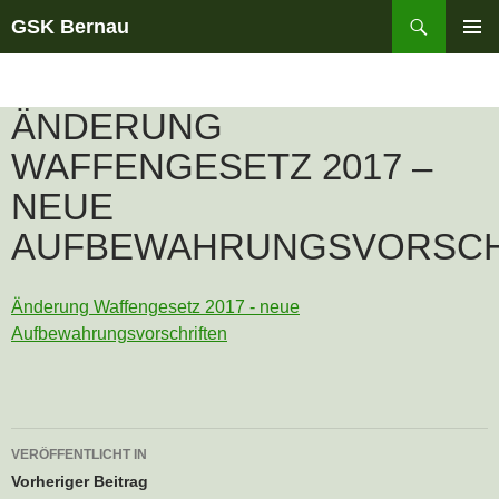
Suchen
GSK Bernau
ZUM
PRIMÄR
INHALT
MENÜ
SPRINGEN
ÄNDERUNG
WAFFENGESETZ 2017 –
NEUE
AUFBEWAHRUNGSVORSCH
Änderung Waffengesetz 2017 - neue
Aufbewahrungsvorschriften
Beitrags-
VERÖFFENTLICHT IN
Navigation
Vorheriger Beitrag