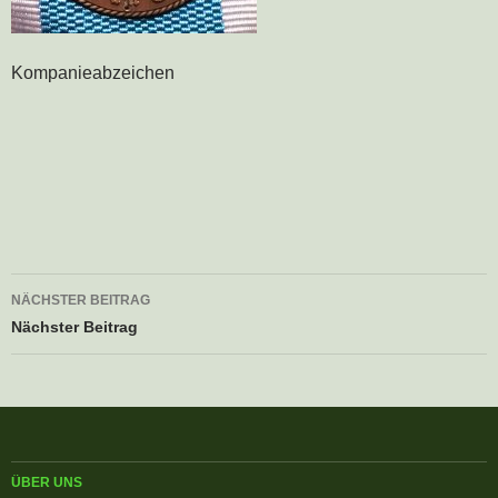
Kompanieabzeichen
Beitrags-
NÄCHSTER BEITRAG
Navigation
Nächster Beitrag
ÜBER UNS