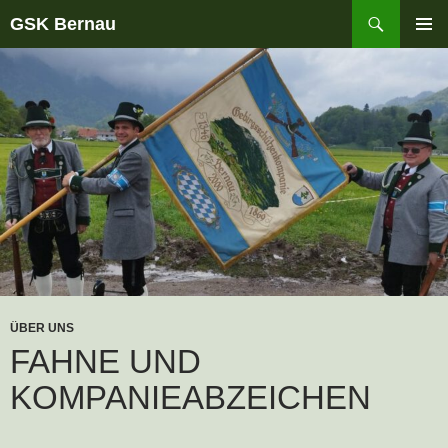
Suchen
GSK Bernau
ZUM
PRIMÄR
INHALT
MENÜ
SPRINGEN
ÜBER UNS
FAHNE UND
KOMPANIEABZEICHEN