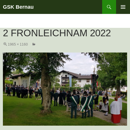
Suchen
GSK Bernau
ZUM
PRIMÄR
INHALT
MENÜ
SPRINGEN
2 FRONLEICHNAM 2022
1965 × 1160