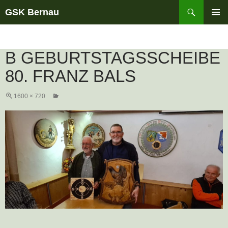
Suchen
GSK Bernau
ZUM
PRIMÄR
INHALT
MENÜ
SPRINGEN
B GEBURTSTAGSSCHEIBE
80. FRANZ BALS
1600 × 720