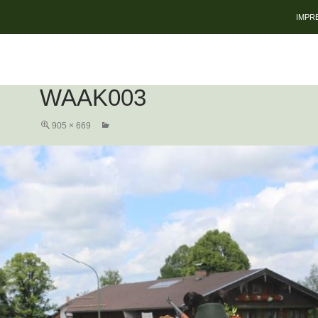
ZUM 
IMPR
WAAK003
905 × 669