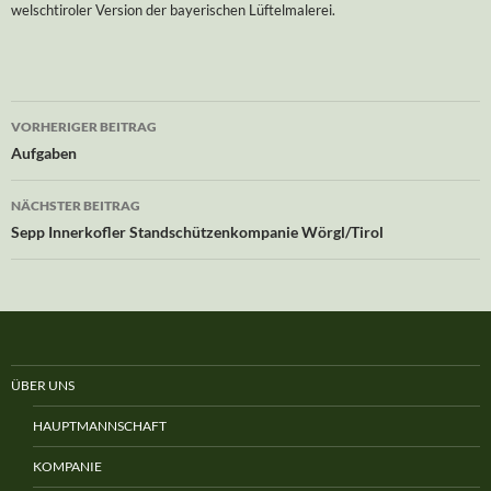
welschtiroler Version der bayerischen Lüftelmalerei.
Beitrags-
VORHERIGER BEITRAG
Navigation
Aufgaben
NÄCHSTER BEITRAG
Sepp Innerkofler Standschützenkompanie Wörgl/Tirol
ÜBER UNS
HAUPTMANNSCHAFT
KOMPANIE