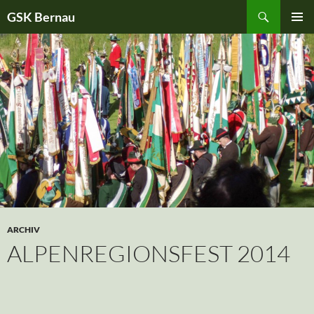
Suchen
GSK Bernau
ZUM
PRIMÄR
INHALT
MENÜ
SPRINGEN
ARCHIV
ALPENREGIONSFEST 2014