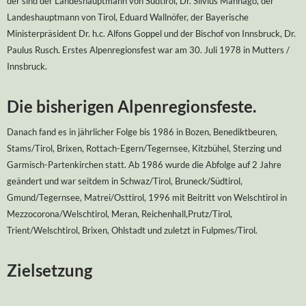
der sind der Landeshauptmann von Südtirol, Dr. Silvius Mannago, der
Landeshauptmann von Tirol, Eduard Wallnöfer, der Bayerische
Ministerpräsident Dr. h.c. Alfons Goppel und der Bischof von Innsbruck, Dr.
Paulus Rusch. Erstes Alpenregionsfest war am 30. Juli 1978 in Mutters /
Innsbruck.
Die bisherigen Alpenregionsfeste.
Danach fand es in jährlicher Folge bis 1986 in Bozen, Benediktbeuren,
Stams/Tirol, Brixen, Rottach-Egern/Tegernsee, Kitzbühel, Sterzing und
Garmisch-Partenkirchen statt. Ab 1986 wurde die Abfolge auf 2 Jahre
geändert und war seitdem in Schwaz/Tirol, Bruneck/Südtirol,
Gmund/Tegernsee, Matrei/Osttirol, 1996 mit Beitritt von Welschtirol in
Mezzocorona/Welschtirol, Meran, Reichenhall,Prutz/Tirol,
Trient/Welschtirol, Brixen, Ohlstadt und zuletzt in Fulpmes/Tirol.
Zielsetzung