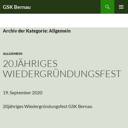
Suchen
GSK Bernau
ZUM
PRIMÄR
INHALT
MENÜ
SPRINGEN
Archiv der Kategorie: Allgemein
ALLGEMEIN
20JÄHRIGES
WIEDERGRÜNDUNGSFEST
19. September 2020
20jähriges Wiedergründungsfest GSK Bernau