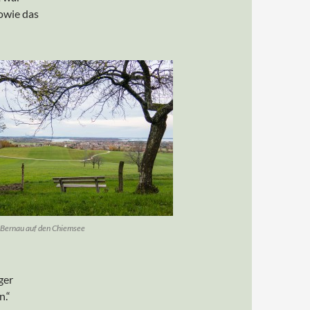
owie das
r Bernau auf den Chiemsee
ger
n.“