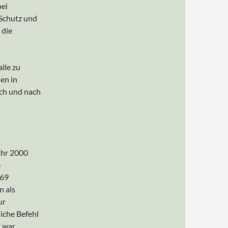
bei
 Schutz und
 die
lle zu
en in
ach und nach
ahr 2000
e
869
n als
ur
iche Befehl
t war