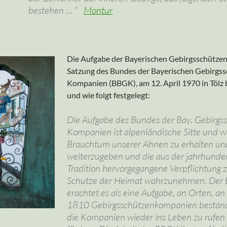
bestehen … “
Montur
Die Aufgabe der Bayerischen Gebirgsschützen i
Satzung des Bundes der Bayerischen Gebirgs
Kompanien (BBGK), am 12. April 1970 in Tölz
und wie folgt festgelegt:
Die Aufgabe des Bundes der Bay. Gebirgs
Kompanien ist alpenländische Sitte und w
Brauchtum unserer Ahnen zu erhalten un
weiterzugeben und die aus der jahrhunde
Tradition hervorgegangene Verpflichtung
Schutze der Heimat wahrzunehmen. Der
erachtet es als eine Aufgabe, an Orten, a
1810 Gebirgsschützenkompanien bestan
die Kompanien wieder ins Leben zu rufen