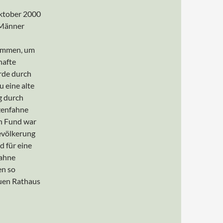
ktober 2000
 Männer
ammen, um
hafte
rde durch
u eine alte
g durch
tzenfahne
en Fund war
evölkerung
d für eine
Fahne
en so
neuen Rathaus