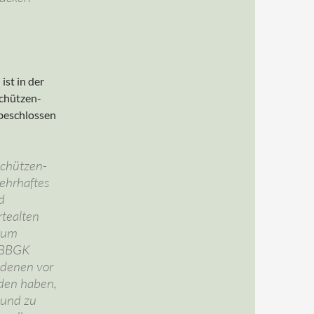
st in der
schützen-
 beschlossen
schützen-
ehrhaftes
d
rtealten
 zum
 BBGK
n denen vor
den haben,
 und zu