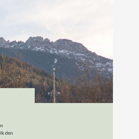
em
lk den