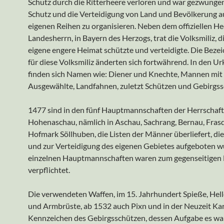
Schutz durch die Ritterheere verloren und war gezwunge
Schutz und die Verteidigung von Land und Bevölkerung a
eigenen Reihen zu organisieren. Neben dem offiziellen He
Landesherrn, in Bayern des Herzogs, trat die Volksmiliz, d
eigene engere Heimat schützte und verteidigte. Die Bez
für diese Volksmiliz änderten sich fortwährend. In den U
finden sich Namen wie: Diener und Knechte, Mannen mit
Ausgewählte, Landfahnen, zuletzt Schützen und Gebirgss
1477 sind in den fünf Hauptmannschaften der Herrschaft
Hohenaschau, nämlich in Aschau, Sachrang, Bernau, Fras
Hofmark Söllhuben, die Listen der Männer überliefert, di
und zur Verteidigung des eigenen Gebietes aufgeboten w
einzelnen Hauptmannschaften waren zum gegenseitigen 
verpflichtet.
Die verwendeten Waffen, im 15. Jahrhundert Spieße, Hel
und Armbrüste, ab 1532 auch Pixn und in der Neuzeit Kar
Kennzeichen des Gebirgsschützen, dessen Aufgabe es war,