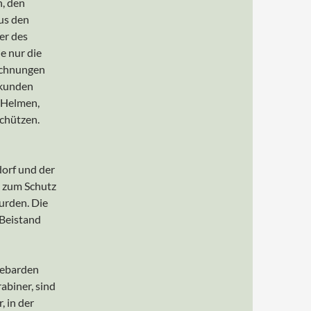
n, den
us den
er des
ie nur die
eichnungen
rkunden
 Helmen,
chützen.
dorf und der
e zum Schutz
urden. Die
Beistand
lebarden
abiner, sind
 in der