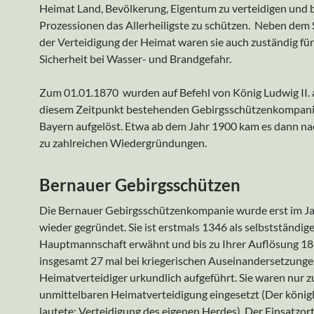
Heimat Land, Bevölkerung, Eigentum zu verteidigen und 
Prozessionen das Allerheiligste zu schützen. Neben dem
der Verteidigung der Heimat waren sie auch zuständig für
Sicherheit bei Wasser- und Brandgefahr.
Zum 01.01.1870 wurden auf Befehl von König Ludwig II. a
diesem Zeitpunkt bestehenden Gebirgsschützenkompani
Bayern aufgelöst. Etwa ab dem Jahr 1900 kam es dann n
zu zahlreichen Wiedergründungen.
Bernauer Gebirgsschützen
Die Bernauer Gebirgsschützenkompanie wurde erst im J
wieder gegründet. Sie ist erstmals 1346 als selbstständig
Hauptmannschaft erwähnt und bis zu Ihrer Auflösung 1
insgesamt 27 mal bei kriegerischen Auseinandersetzunge
Heimatverteidiger urkundlich aufgeführt. Sie waren nur z
unmittelbaren Heimatverteidigung eingesetzt (Der königl
lautete: Verteidigung des eigenen Herdes). Der Einsatzor