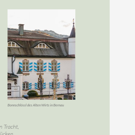
Bonnschlössl des Alten Wirts in Bernau
n Tracht,
tücken