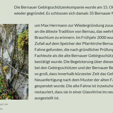
Die Bernauer Gebirgsschützenkompanie wurde am 15. O
wieder gegründet. Es schlossen sich damals 35 Bernauer
um Max Herrmann zur Wiedergründung zus
an die älteste Tradition von Bernau, das wehr
Brauchtum zu erinnern. Im Frühjahr 2000 wu
Zufall auf dem Speicher der Pfarrkirche Berna
Fahne gefunden, die nach gründlicher Prüfun
Fachleute als die alte Bernauer Gebirgsschü
bestätigt wurde. Die Begeisterung über dies
bei den Gebirgsschützen und der Bernauer B
so groß, dass innerhalb kürzester Zeit das Gel
Neuanfertigung nach dem Muster der alten 
gespendet wurde. Die alte Fahne ist inzwisch
restauriert, dass sie in einer Glasvitrine im 
ausgestellt ist.
uer zur
au