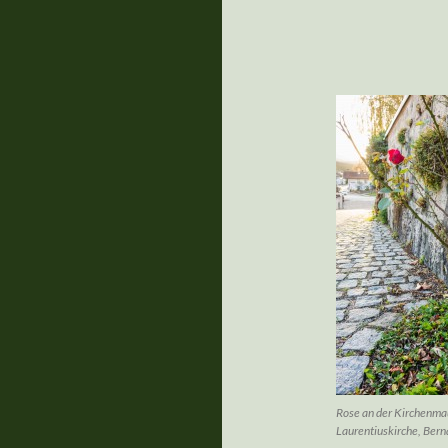
Rose an der Kirchenma
Laurentiuskirche, Bern