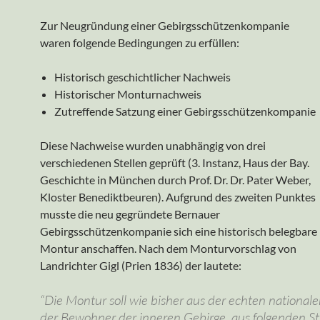
Zur Neugründung einer Gebirgsschützenkompanie
waren folgende Bedingungen zu erfüllen:
Historisch geschichtlicher Nachweis
Historischer Monturnachweis
Zutreffende Satzung einer Gebirgsschützenkompanie
Diese Nachweise wurden unabhängig von drei
verschiedenen Stellen geprüft (3. Instanz, Haus der Bay.
Geschichte in München durch Prof. Dr. Dr. Pater Weber,
Kloster Benediktbeuren). Aufgrund des zweiten Punktes
musste die neu gegründete Bernauer
Gebirgsschützenkompanie sich eine historisch belegbare
Montur anschaffen. Nach dem Monturvorschlag von
Landrichter Gigl (Prien 1836) der lautete:
“Die Montur soll wie bisher aus der echten nationale
der Bewohner der inneren Gebirge, aus folgenden S