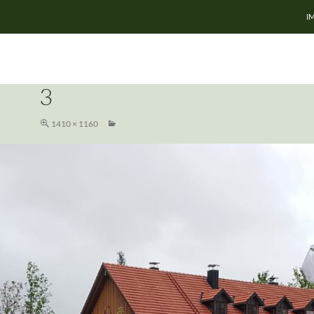
Z
I
3
1410 × 1160