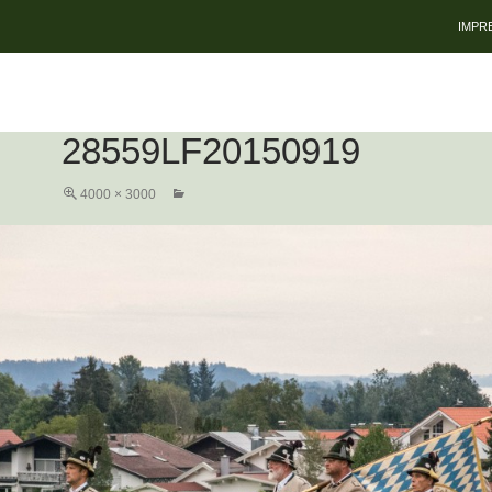
ZUM 
IMPR
28559LF20150919
4000 × 3000