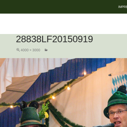
ZUM 
IMPR
28838LF20150919
4000 × 3000