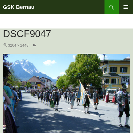
Suchen
GSK Bernau
ZUM
PRIMÄR
INHALT
MENÜ
SPRINGEN
DSCF9047
3264 × 2448