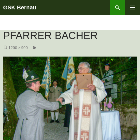
Suchen
GSK Bernau
ZUM
PRIMÄR
INHALT
MENÜ
SPRINGEN
PFARRER BACHER
1200 × 900