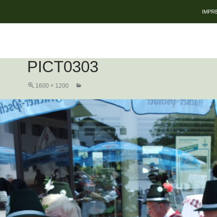
ZUM 
IMPR
PICT0303
1600 × 1200