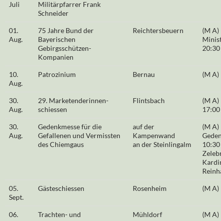
Juli
Militärpfarrer Frank
Schneider
01.
75 Jahre Bund der
Reichtersbeuern
(M A)
Aug.
Bayerischen
Minis
Gebirgsschützen-
20:30
Kompanien
10.
Patrozinium
Bernau
(M A)
Aug.
30.
29. Marketenderinnen-
Flintsbach
(M A) 
Aug.
schiessen
17:00
30.
Gedenkmesse für die
auf der
(M A)
Aug.
Gefallenen und Vermissten
Kampenwand
Gede
des Chiemgaus
an der Steinlingalm
10:30
Zeleb
Kardi
Reinh
05.
Gästeschiessen
Rosenheim
(M A)
Sept.
06.
Trachten- und
Mühldorf
(M A)