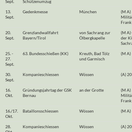
Sept.
Schützenumzug
13.
Gedenkmesse
München
(M A)
Sept.
Militä
Frank
20.
Grenzlandwallfahrt
von Sachrang zur
(M A)
Sept.
Bayern/Tirol
Ölbergkapelle
der Ki
Sachr
25. -
63. Bundesschießen (KK)
Kreuth, Bad Tölz
(M A)
27.
und Garmisch
Sept.
30.
Kompanieschiessen
Wössen
(A) 20
Sept.
16.
Gründungsjahrtag der GSK
an der Grotte
(M A)
Okt.
Bernau
Militä
Frank
16./17.
Bataillonsschiessen
Wössen
(M A)
Okt.
28.
Kompanieschiessen
Wössen
(A) 20
Okt.