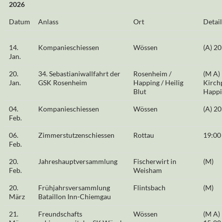
2026
Datum
Anlass
Ort
Detail
14.
Kompanieschiessen
Wössen
(A) 20
Jan.
20.
34. Sebastianiwallfahrt der
Rosenheim /
(M A)
Jan.
GSK Rosenheim
Happing / Heilig
Kirchp
Blut
Happi
04.
Kompanieschiessen
Wössen
(A) 20
Feb.
06.
Zimmerstutzenschiessen
Rottau
19:00
Feb.
20.
Jahreshauptversammlung
Fischerwirt in
(M)
Feb.
Weisham
20.
Frühjahrsversammlung
Flintsbach
(M)
März
Bataillon Inn-Chiemgau
21.
Freundschafts
Wössen
(M A)