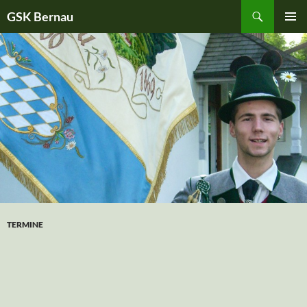
Suchen
GSK Bernau
ZUM
PRIMÄR
INHALT
MENÜ
SPRINGEN
TERMINE