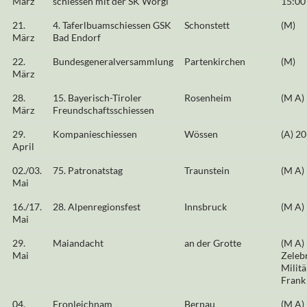
März
schiessen mit der SK Wörgl
15:00
21.
4. Taferlbuamschiessen GSK
Schonstett
(M)
März
Bad Endorf
22.
Bundesgeneralversammlung
Partenkirchen
(M)
März
28.
15. Bayerisch-Tiroler
Rosenheim
(M A)
März
Freundschaftsschiessen
29.
Kompanieschiessen
Wössen
(A) 20
April
02./03.
75. Patronatstag
Traunstein
(M A)
Mai
16./17.
28. Alpenregionsfest
Innsbruck
(M A)
Mai
29.
Maiandacht
an der Grotte
(M A)
Mai
Zeleb
Militä
Frank
04.
Fronleichnam
Bernau
(M A)