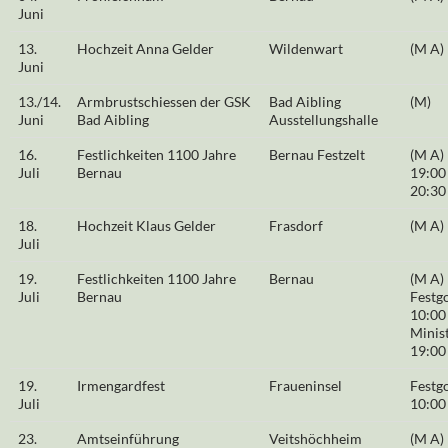
Juni
13.
Hochzeit Anna Gelder
Wildenwart
(M A)
Juni
13./14.
Armbrustschiessen der GSK
Bad Aibling
(M)
Juni
Bad Aibling
Ausstellungshalle
16.
Festlichkeiten 1100 Jahre
Bernau Festzelt
(M A)
Juli
Bernau
19:00
20:30
18.
Hochzeit Klaus Gelder
Frasdorf
(M A)
Juli
19.
Festlichkeiten 1100 Jahre
Bernau
(M A)
Juli
Bernau
Festg
10:00
Minis
19:00
19.
Irmengardfest
Fraueninsel
Festg
Juli
10:00
23.
Amtseinführung
Veitshöchheim
(M A)