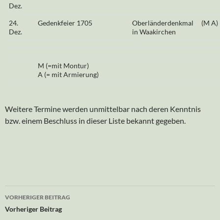
Dez.
24.
Gedenkfeier 1705
Oberländerdenkmal
(M A)
Dez.
in Waakirchen
M (=mit Montur)
A (= mit Armierung)
Weitere Termine werden unmittelbar nach deren Kenntnis
bzw. einem Beschluss in dieser Liste bekannt gegeben.
Beitrags-
VORHERIGER BEITRAG
Navigation
Vorheriger Beitrag