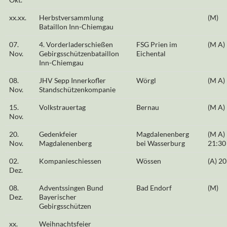
xx.xx.
Herbstversammlung
(M)
Bataillon Inn-Chiemgau
07.
4. Vorderladerschießen
FSG Prien im
(M A)
Nov.
Gebirgsschützenbataillon
Eichental
Inn-Chiemgau
08.
JHV Sepp Innerkofler
Wörgl
(M A)
Nov.
Standschützenkompanie
15.
Volkstrauertag
Bernau
(M A)
Nov.
20.
Gedenkfeier
Magdalenenberg
(M A)
Nov.
Magdalenenberg
bei Wasserburg
21:30
02.
Kompanieschiessen
Wössen
(A) 20
Dez.
08.
Adventssingen Bund
Bad Endorf
(M)
Dez.
Bayerischer
Gebirgsschützen
xx.
Weihnachtsfeier