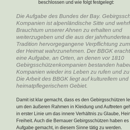
beschlossen und wie folgt festgelegt:
Die Aufgabe des Bundes der Bay. Gebirgssc
Kompanien ist alpenländische Sitte und wehr
Brauchtum unserer Ahnen zu erhalten und
weiterzugeben und die aus der jahrhundertea
Tradition hervorgegangene Verpflichtung zu
der Heimat wahrzunehmen. Der BBGK erachte
eine Aufgabe, an Orten, an denen vor 1810
Gebirgsschützenkompanien bestanden haben
Kompanien wieder ins Leben zu rufen und zu 
Die Arbeit des BBGK liegt auf kulturellem und
heimatpflegerischem Gebiet.
Damit ist klar gemacht, dass es den Gebirgsschützen let
um den äußeren Rahmen in Kleidung und Auftreten geh
in erster Linie um das innere Verhältnis zu Glaube, He
Freiheit. Auch die Bernauer Gebirgsschützen haben es 
Aufgabe gemacht, in diesem Sinne tätig zu werden.