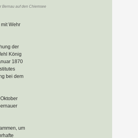
er Bernau auf den Chiemsee
 mit Wehr
hung der
fehl König
Januar 1870
titutes
ung bei dem
 Oktober
Bernauer
sammen, um
hrhafte