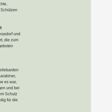
hte,
 Schützen
t
rasdorf und
rt, die zum
geboten
ellebarden
arabiner,
e es war,
gen und bei
dem Schutz
ig für die