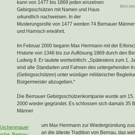
kann von 1477 bis 1869 jeden einzelnen
Blick üb
Gebirgsschützen mit Namen und Haus
urkundlich nachweisen. In der
Musterungsrolle von 1477 werden 74 Bernauer Männer
und Harnisch erwähnt.
Im Februar 2000 begann Max Herrmann mit der Erforsc
Historie von 1346 bis zur Auflösung 1869 durch den Be
Ludwig II. Er lautete wortwörtlich: „Spätestens zum 1. 
sind alle Standarten und Fahnen des untergehenden Ins
(Gebirgsschützen) unter würdiger militärischer Begleit
Bürgermeister abzugeben.“
Die Bernauer Gebirgsschützenkompanie wurde am 15.
2000 wieder gegründet. Es schlossen sich damals 35 
Männer
um Max Herrmann zur Wiedergründung zu
an die älteste Tradition von Bernau, das we