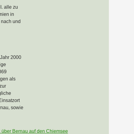
. alle zu
ien in
 nach und
 Jahr 2000
ige
869
gen als
zur
gliche
Einsatzort
rnau, sowie