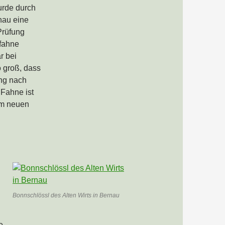
urde durch
nau eine
Prüfung
nfahne
r bei
 groß, dass
ung nach
 Fahne ist
 im neuen
Bonnschlössl des Alten Wirts in Bernau
e