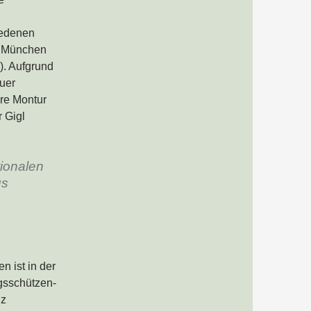
iedenen
in München
). Aufgrund
uer
re Montur
 Gigl
tionalen
us
 ist in der
gsschützen-
lz