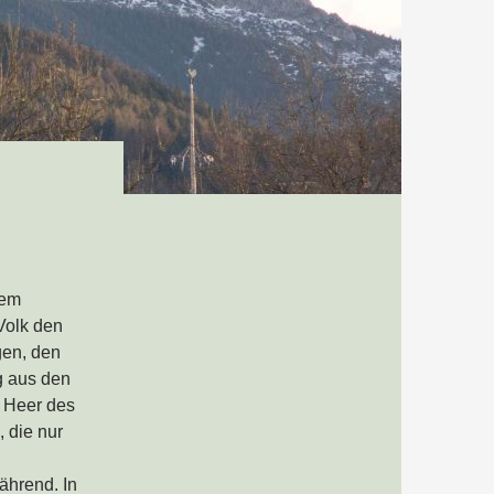
dem
Volk den
gen, den
g aus den
n Heer des
, die nur
ährend. In