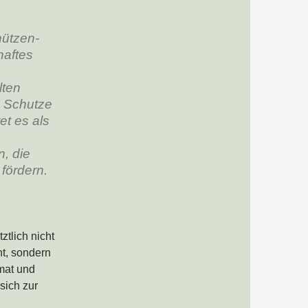
hützen-
haftes
lten
m Schutze
t es als
, die
fördern.
ztlich nicht
t, sondern
imat und
sich zur